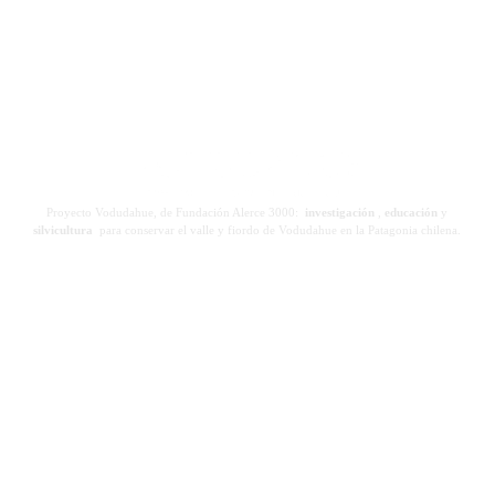
Proyecto Vodudahue, de Fundación Alerce 3000:
investigación
,
educación
y
silvicultura
para conservar el valle y fiordo de Vodudahue en la Patagonia chilena.
Contacto
Áreas de
Investigación
Un proyecto de:
desarrollo
Investigaciones
Ciencia
Tesis
Preservación
Prácticas
Patrimonial
Entorno