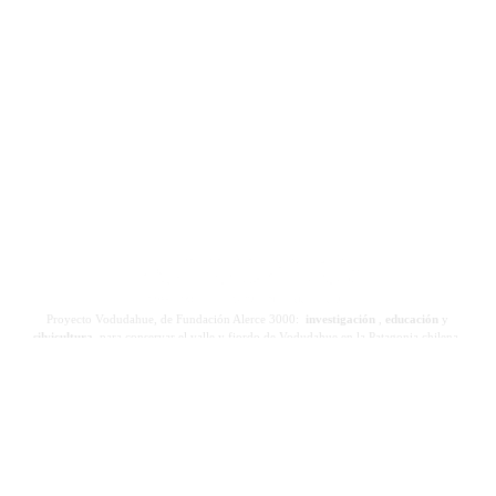
Proyecto Vodudahue, de Fundación Alerce 3000:
investigación
,
educación
y
silvicultura
para conservar el valle y fiordo de Vodudahue en la Patagonia chilena.
Contacto
Áreas de
Investigación
Un proyecto de:
desarrollo
Investigaciones
Ciencia